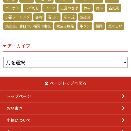
バーボン
レバ刺し
ワイン
五島のさば
休み
南区
古処鶏
小福ツーリング
巻物
春日市
桜ヶ丘
焼き鳥
焼き鳥，春日市，福岡市南区
煮込み豚足
牛タン
福岡
美味しい
アーカイブ
ア
ー
カ
イ
ページトップへ戻る
ブ
トップページ
お品書き
小福について