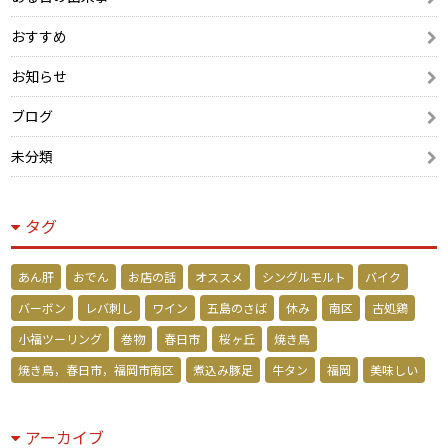
おすすめ
お知らせ
ブログ
未分類
タグ
あん肝
おでん
お店の話
オススメ
シングルモルト
バイク
バーボン
レバ刺し
ワイン
五島のさば
休み
南区
古処鶏
小福ツーリング
巻物
春日市
桜ヶ丘
焼き鳥
焼き鳥，春日市，福岡市南区
煮込み豚足
牛タン
福岡
美味しい
アーカイブ