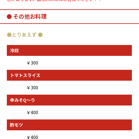
その他お料理
●とりあえず ●
冷奴
￥300
トマトスライス
￥300
辛みそQ～り
￥400
酢モツ
￥400