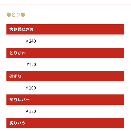
●とり
●
古処鶏ねぎま
￥240
とりかわ
¥120
砂ずり
￥100
炙りレバー
￥120
炙りハツ