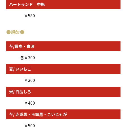
ハートランド 中瓶
￥580
●
焼酎
●
芋/霧島・白波
各￥300
麦/ いいちこ
￥300
米/ 白岳しろ
￥400
芋/ 赤兎馬・玉露黒・こいじゃが
￥500