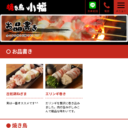
友達追加
電話
メニュー
お品書き
古処鶏ねぎま
エリンギ巻き
実は一番オススメです^^
エリンギを贅沢に巻き込み
ました。肉の旨みがしみこ
んで絶品な味わいです。
焼き鳥