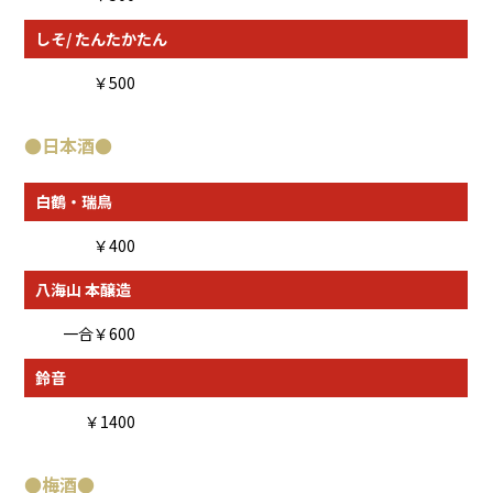
しそ/ たんたかたん
￥500
●
日本酒
●
白鶴・瑞鳥
￥400
八海山 本醸造
一合￥600
鈴音
￥1400
●
梅酒
●