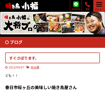
友達追加
電話
メニュー
ブログ
すぐさぼります。
2013/09/07
未分類
ども！！
春日市桜ヶ丘の美味しい焼き鳥屋さん