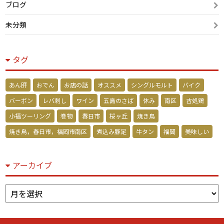
ブログ
未分類
タグ
あん肝
おでん
お店の話
オススメ
シングルモルト
バイク
バーボン
レバ刺し
ワイン
五島のさば
休み
南区
古処鶏
小福ツーリング
巻物
春日市
桜ヶ丘
焼き鳥
焼き鳥，春日市，福岡市南区
煮込み豚足
牛タン
福岡
美味しい
アーカイブ
ア
ー
カ