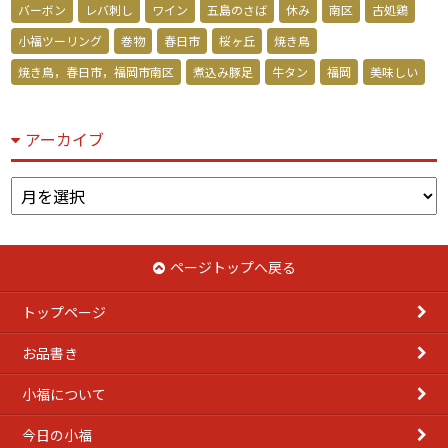
バーボン
レバ刺し
ワイン
五島のさば
休み
南区
古処鶏
小福ツーリング
巻物
春日市
桜ヶ丘
焼き鳥
焼き鳥，春日市，福岡市南区
煮込み豚足
牛タン
福岡
美味しい
アーカイブ
ア
ー
カ
イ
ページトップへ戻る
ブ
トップページ
お品書き
小福について
今日の小福