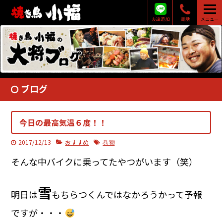
友達追加
電話
メニュー
ブログ
今日の最高気温６度！！
2017/12/13
おすすめ
巻物
そんな中バイクに乗ってたやつがいます（笑）
雪
明日は
もちらつくんではなかろうかって予報
ですが・・・