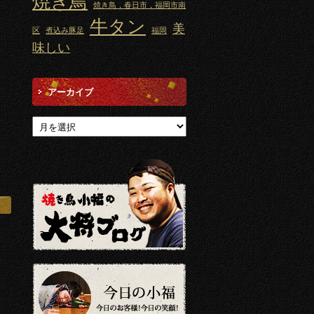
焼き鳥
焼き鳥，春日市，福岡市南
牛タン
美
区
煮込み豚足
福岡
味しい
アーカイブ
アーカイブ