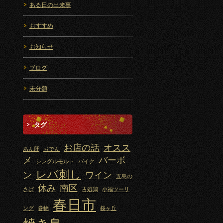
ある日の出来事
おすすめ
お知らせ
ブログ
未分類
タグ
お店の話
オスス
あん肝
おでん
メ
バーボ
シングルモルト
バイク
レバ刺し
ン
ワイン
五島の
休み
南区
さば
古処鶏
小福ツーリ
春日市
ング
巻物
桜ヶ丘