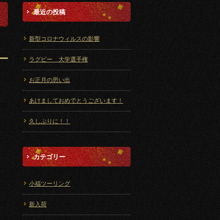
最近の投稿
新型コロナウィルスの影響
ラグビー 大学選手権
お正月の思い出
あけましておめでとうございます！
久しぶりに！！
カテゴリー
小福ツーリング
新入荷