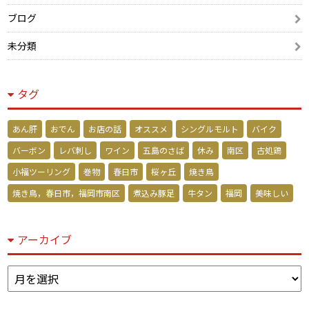
ブログ
未分類
タグ
あん肝
おでん
お店の話
オススメ
シングルモルト
バイク
バーボン
レバ刺し
ワイン
五島のさば
休み
南区
古処鶏
小福ツーリング
巻物
春日市
桜ヶ丘
焼き鳥
焼き鳥，春日市，福岡市南区
煮込み豚足
牛タン
福岡
美味しい
アーカイブ
ア
ー
カ