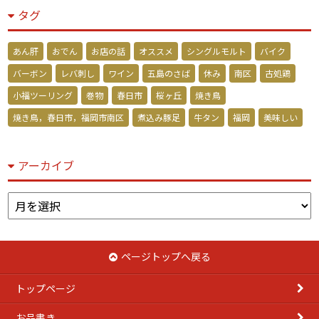
タグ
あん肝
おでん
お店の話
オススメ
シングルモルト
バイク
バーボン
レバ刺し
ワイン
五島のさば
休み
南区
古処鶏
小福ツーリング
巻物
春日市
桜ヶ丘
焼き鳥
焼き鳥，春日市，福岡市南区
煮込み豚足
牛タン
福岡
美味しい
アーカイブ
ア
ー
カ
イ
ページトップへ戻る
ブ
トップページ
お品書き