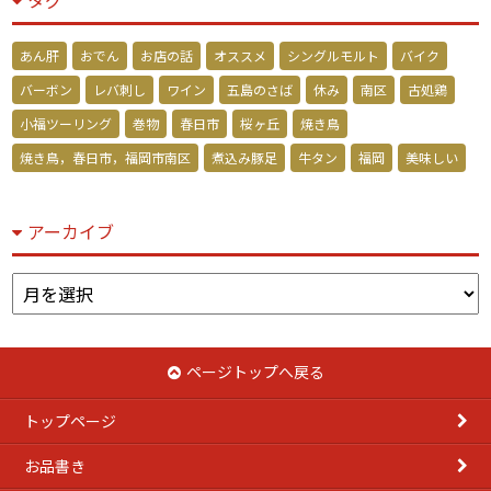
タグ
あん肝
おでん
お店の話
オススメ
シングルモルト
バイク
バーボン
レバ刺し
ワイン
五島のさば
休み
南区
古処鶏
小福ツーリング
巻物
春日市
桜ヶ丘
焼き鳥
焼き鳥，春日市，福岡市南区
煮込み豚足
牛タン
福岡
美味しい
アーカイブ
ア
ー
カ
イ
ページトップへ戻る
ブ
トップページ
お品書き