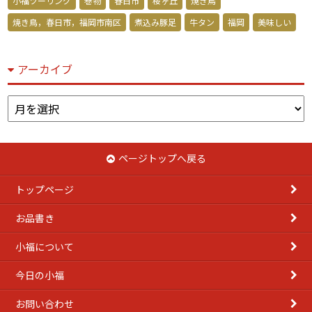
小福ツーリング
巻物
春日市
桜ヶ丘
焼き鳥
焼き鳥，春日市，福岡市南区
煮込み豚足
牛タン
福岡
美味しい
アーカイブ
ア
ー
カ
イ
ページトップへ戻る
ブ
トップページ
お品書き
小福について
今日の小福
お問い合わせ