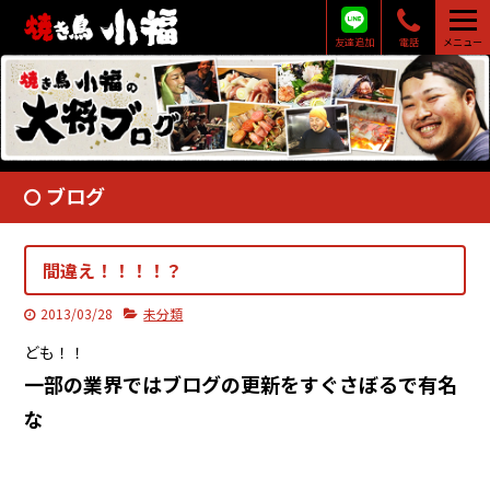
友達追加
電話
メニュー
ブログ
間違え！！！！？
2013/03/28
未分類
ども！！
一部の業界ではブログの更新をすぐさぼるで有名
な