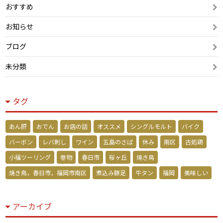
おすすめ
お知らせ
ブログ
未分類
タグ
あん肝
おでん
お店の話
オススメ
シングルモルト
バイク
バーボン
レバ刺し
ワイン
五島のさば
休み
南区
古処鶏
小福ツーリング
巻物
春日市
桜ヶ丘
焼き鳥
焼き鳥，春日市，福岡市南区
煮込み豚足
牛タン
福岡
美味しい
アーカイブ