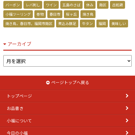
バーボン
レバ刺し
ワイン
五島のさば
休み
南区
古処鶏
小福ツーリング
巻物
春日市
桜ヶ丘
焼き鳥
焼き鳥，春日市，福岡市南区
煮込み豚足
牛タン
福岡
美味しい
アーカイブ
ア
ー
カ
イ
ページトップへ戻る
ブ
トップページ
お品書き
小福について
今日の小福